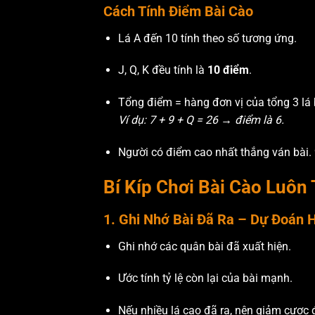
Cách Tính Điểm Bài Cào
Lá A đến 10 tính theo số tương ứng.
J, Q, K đều tính là
10 điểm
.
Tổng điểm = hàng đơn vị của tổng 3 lá 
Ví dụ: 7 + 9 + Q = 26 → điểm là 6.
Người có điểm cao nhất thắng ván bài. 
Bí Kíp Chơi Bài Cào Luô
1. Ghi Nhớ Bài Đã Ra – Dự Đoán 
Ghi nhớ các quân bài đã xuất hiện.
Ước tính tỷ lệ còn lại của bài mạnh.
Nếu nhiều lá cao đã ra, nên giảm cược đ