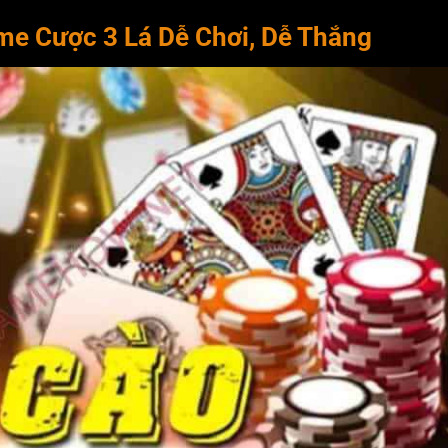
e Cược 3 Lá Dễ Chơi, Dễ Thắng