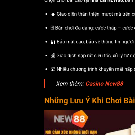
Chọn chơi bài cào tại
nhà cái NEW88
, bạn
🔥 Giao diện thân thiện, mượt mà trên c
🃏 Bàn chơi đa dạng: cược thấp – cược 
🔐 Bảo mật cao, bảo vệ thông tin người 
💰 Giao dịch nạp rút siêu tốc, xử lý tự 
🎁 Nhiều chương trình khuyến mãi hấp d
Xem thêm:
Casino New88
Những Lưu Ý Khi Chơi Bà