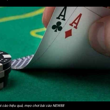
ài cào hiệu quả, mẹo chơi bài cào NEW88