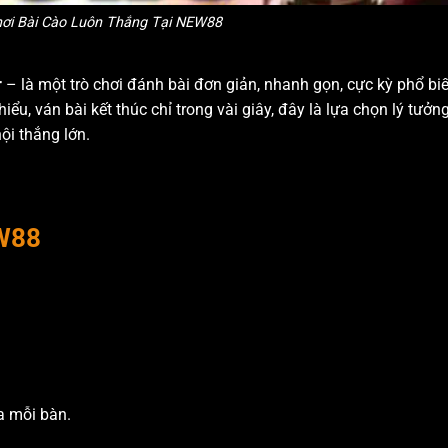
ơi Bài Cào Luôn Thắng Tại NEW88
r
– là một trò chơi đánh bài đơn giản, nhanh gọn, cực kỳ phổ bi
 hiểu, ván bài kết thúc chỉ trong vài giây, đây là lựa chọn lý tưởn
ội thắng lớn.
EW88
a mỗi bàn.