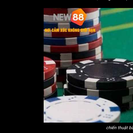
chiến thuật b