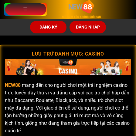
Chuyển
đến
nội
dung
ĐĂNG KÝ
ĐĂNG NHẬP
LƯU TRỮ DANH MỤC:
CASINO
NEW88
mang đến cho người chơi một trải nghiệm casino
trực tuyến đầy thú vị và đẳng cấp với các trò chơi hấp dẫn
như Baccarat, Roulette, Blackjack, và nhiều trò chơi slot
máy đa dạng. Với giao diện dễ sử dụng, người chơi có thể
tận hưởng những giây phút giải trí mượt mà và vô cùng
kịch tính, giống như đang tham gia trực tiếp tại các casino
quốc tế.