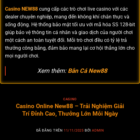
Casino
NEW88
cung cấp các trò chơi live casino với các
dealer chuyên nghiệp, mang đến không khí chân thực và
sống động. Hệ thống bảo mật tối ưu với mã hóa SS 128-bit
giúp bảo vệ thông tin cá nhân và giao dịch của người chơi
một cách an toàn tuyệt đối. Mỗi trò chơi đều có tỷ lệ trả
thưởng công bằng, đảm bảo mang lại cơ hội thắng lớn cho
mọi người chơi.
Xem thêm:
Bắn Cá New88
CASINO
Casino Online New88 – Trải Nghiệm Giải
Trí Đỉnh Cao, Thưởng Lớn Mỗi Ngày
ĐÃ ĐĂNG TRÊN
11/11/2025
BỞI
ADMIN