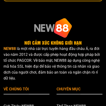
Dẫn
–
PHỤC
Tải
Hoàn
VÒNG
App
Trả
QUAY
New88
Đặc
TỶ
–
Biệt
PHÚ
Cược
Tặng
Thủ
Thêm
Cài
20%
Đặt
Dễ,
Sử
Dụng
NEW88
là một nhà cái trực tuyến hàng đầu châu Á, ra đời
Nhanh
vào năm 2012 và được cấp phép hoạt động hợp pháp bởi
tổ chức PAGCOR. Về bảo mật, NEW88 áp dụng công nghệ
mã hóa SSL hiện đại để bảo vệ thông tin cá nhân và giao
dịch của người chơi, đảm bảo an toàn và ngăn chặn rò rỉ
dữ liệu.
VỀ CHÚNG TÔI
CHUYÊN MỤC