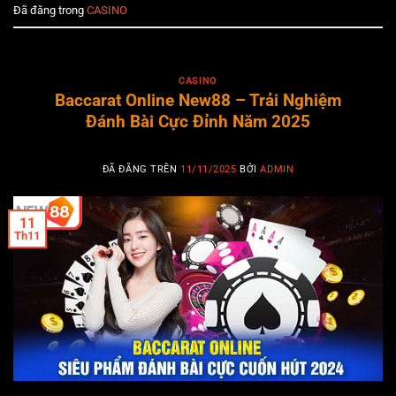
Đã đăng trong
CASINO
CASINO
Baccarat Online New88 – Trải Nghiệm
Đánh Bài Cực Đỉnh Năm 2025
ĐÃ ĐĂNG TRÊN
11/11/2025
BỞI
ADMIN
11
Th11