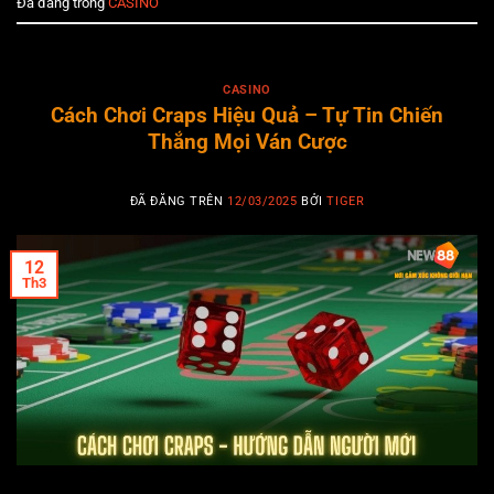
Đã đăng trong
CASINO
CASINO
Cách Chơi Craps Hiệu Quả – Tự Tin Chiến
Thắng Mọi Ván Cược
ĐÃ ĐĂNG TRÊN
12/03/2025
BỞI
TIGER
12
Th3