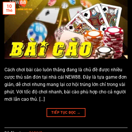
10
Th6
Cách chơi bài cào luôn thắng đang là chủ đề được nhiều
cược thủ săn đón tại nhà cái NEW88. Đây là tựa game đơn
giản, dễ chơi nhưng mang lại cơ hội trúng lớn chỉ trong vài
phút. Với tốc độ chơi nhanh, bài cào phù hợp cho cả người
mới lẫn cao thủ. […]
TIẾP TỤC ĐỌC
→