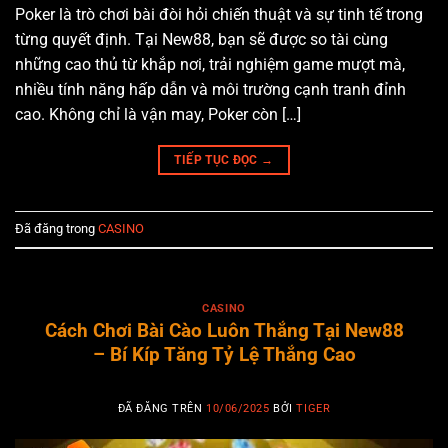
Poker là trò chơi bài đòi hỏi chiến thuật và sự tinh tế trong
từng quyết định. Tại New88, bạn sẽ được so tài cùng
những cao thủ từ khắp nơi, trải nghiệm game mượt mà,
nhiều tính năng hấp dẫn và môi trường cạnh tranh đỉnh
cao. Không chỉ là vận may, Poker còn […]
TIẾP TỤC ĐỌC
→
Đã đăng trong
CASINO
CASINO
Cách Chơi Bài Cào Luôn Thắng Tại New88
– Bí Kíp Tăng Tỷ Lệ Thắng Cao
ĐÃ ĐĂNG TRÊN
10/06/2025
BỞI
TIGER