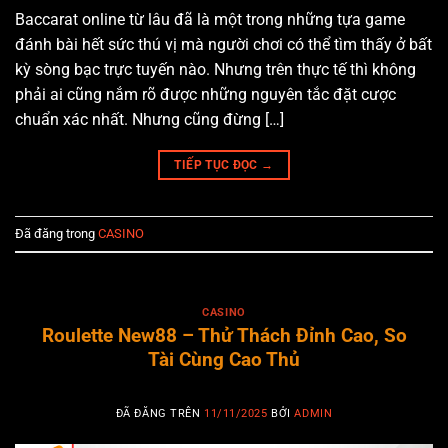
Baccarat online từ lâu đã là một trong những tựa game
đánh bài hết sức thú vị mà người chơi có thể tìm thấy ở bất
kỳ sòng bạc trực tuyến nào. Nhưng trên thực tế thì không
phải ai cũng nắm rõ được những nguyên tắc đặt cược
chuẩn xác nhất. Nhưng cũng đừng […]
TIẾP TỤC ĐỌC
→
Đã đăng trong
CASINO
CASINO
Roulette New88 – Thử Thách Đỉnh Cao, So
Tài Cùng Cao Thủ
ĐÃ ĐĂNG TRÊN
11/11/2025
BỞI
ADMIN