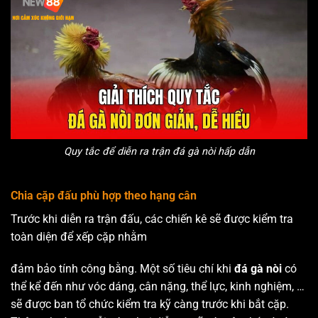
Quy tắc để diễn ra trận đá gà nòi hấp dẫn
Chia cặp đấu phù hợp theo hạng cân
Trước khi diễn ra trận đấu, các chiến kê sẽ được kiểm tra
toàn diện để xếp cặp nhằm
đảm bảo tính công bằng. Một số tiêu chí khi
đá gà nòi
có
thể kể đến như vóc dáng, cân nặng, thể lực, kinh nghiệm, …
sẽ được ban tổ chức kiểm tra kỹ càng trước khi bắt cặp.