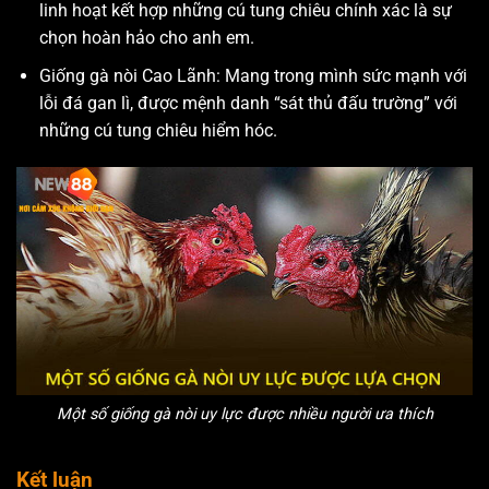
linh hoạt kết hợp những cú tung chiêu chính xác là sự
chọn hoàn hảo cho anh em.
Giống gà nòi Cao Lãnh: Mang trong mình sức mạnh với
lỗi đá gan lì, được mệnh danh “sát thủ đấu trường” với
những cú tung chiêu hiểm hóc.
Một số giống gà nòi uy lực được nhiều người ưa thích
Kết luận