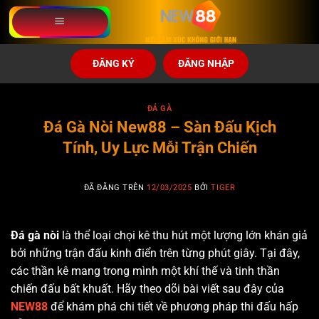
Chuyển
đến
nội
dung
ĐĂNG KÝ
ĐĂNG NHẬP
ĐÁ GÀ
Đá Gà Nòi New88 – Sàn Đấu Kịch
Tính, Uy Lực Mỗi Trận Chiến
ĐÃ ĐĂNG TRÊN
12/03/2025
BỞI
TIGER
Đá gà nòi
là thể loại chọi kê thu hút một lượng lớn khán giả
bởi những trận đấu kinh điển trên từng phút giây. Tại đây,
các thần kê mang trong mình một khí thế và tinh thần
chiến đấu bất khuất. Hãy theo dõi bài viết sau đây của
NEW88
để khám phá chi tiết về phương pháp thi đấu hấp