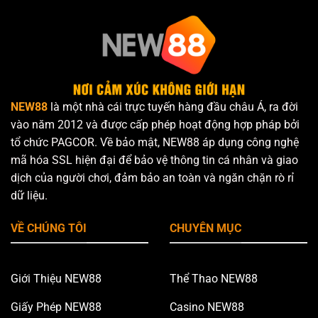
New88
Đặc
TỶ
–
Biệt
PHÚ
Cược
Tặng
Thủ
Thêm
Cài
20%
Đặt
Dễ,
Sử
Dụng
NEW88
là một nhà cái trực tuyến hàng đầu châu Á, ra đời
Nhanh
vào năm 2012 và được cấp phép hoạt động hợp pháp bởi
tổ chức PAGCOR. Về bảo mật, NEW88 áp dụng công nghệ
mã hóa SSL hiện đại để bảo vệ thông tin cá nhân và giao
dịch của người chơi, đảm bảo an toàn và ngăn chặn rò rỉ
dữ liệu.
VỀ CHÚNG TÔI
CHUYÊN MỤC
️Giới Thiệu NEW88
Thể Thao NEW88
️Giấy Phép NEW88
Casino NEW88