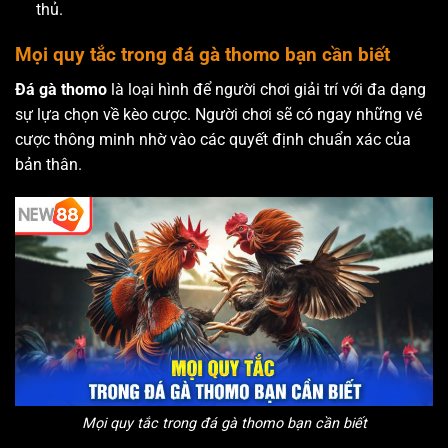
thủ.
Mọi quy tắc trong đá gà thomo bạn cần biết
Đá gà thomo
là loại hình để người chơi giải trí với đa dạng
sự lựa chọn về kèo cược. Người chơi sẽ có ngay những vé
cược thông minh nhờ vào các quyết định chuẩn xác của
bản thân.
Mọi quy tắc trong đá gà thomo bạn cần biết