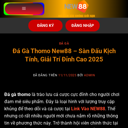
Chuyển
đến
nội
dung
ĐĂNG KÝ
ĐĂNG NHẬP
ĐÁ GÀ
Đá Gà Thomo New88 – Sàn Đấu Kịch
Tính, Giải Trí Đỉnh Cao 2025
ĐÃ ĐĂNG TRÊN
11/11/2025
BỞI
ADMIN
Đá gà thomo
là trào lưu cá cược cực đỉnh cho người chơi
đam mê siêu phẩm. Đây là loại hình với lượng truy cập
khủng để theo dõi và cá cược tại
Link Vào NEW88
. Thế
nhưng có rất nhiều người mới chưa nắm rõ những thông
tin về phương thức này. Trở thành hội viên chính thức tại