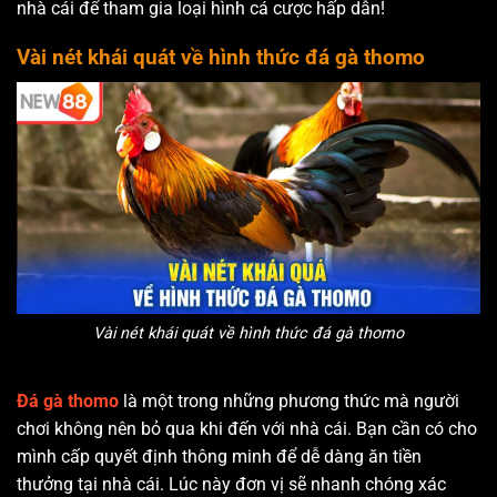
nhà cái để tham gia loại hình cá cược hấp dẫn!
Vài nét khái quát về hình thức đá gà thomo
Vài nét khái quát về hình thức đá gà thomo
Đá gà thomo
là một trong những phương thức mà người
chơi không nên bỏ qua khi đến với nhà cái. Bạn cần có cho
mình cấp quyết định thông minh để dễ dàng ăn tiền
thưởng tại nhà cái. Lúc này đơn vị sẽ nhanh chóng xác