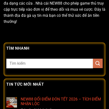
đa dạng các cửa . Nhà cái NEW88 cho phép game thủ truy
cập trực tiếp vào đơn vị để theo dõi và mua vé cược. Đây là
thánh địa đá gà uy tín mà bạn có thể thử sức để ăn tiền
thưởng!
TÌM NHANH
TIN TỨC MỚI NHẤT
NEW88 ĐỔI ĐIỂM ĐÓN TẾT 2026 – TÍCH ĐIỂM
05
NHẬN LỘC
Th1