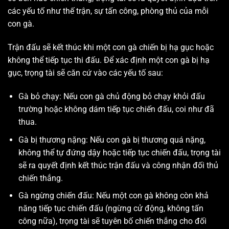
các yếu tố như thế trận, sự tấn công, phòng thủ của mỗi
con gà.
Trận đấu sẽ kết thúc khi một con gà chiến bị hạ gục hoặc
không thể tiếp tục thi đấu. Để xác định một con gà bị hạ
gục, trọng tài sẽ căn cứ vào các yếu tố sau:
Gà bỏ chạy: Nếu con gà chủ động bỏ chạy khỏi đấu
trường hoặc không dám tiếp tục chiến đấu, coi như đã
thua.
Gà bị thương nặng: Nếu con gà bị thương quá nặng,
không thể tự đứng dậy hoặc tiếp tục chiến đấu, trọng tài
sẽ ra quyết định kết thúc trận đấu và công nhận đối thủ
chiến thắng.
Gà ngừng chiến đấu: Nếu một con gà không còn khả
năng tiếp tục chiến đấu (ngừng cử động, không tấn
công nữa), trọng tài sẽ tuyên bố chiến thắng cho đối