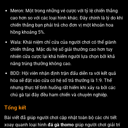
Meron: Một trong những vé cược với tỷ lệ chiến thắng
cao hơn so với các loại hình khác. Đây chính là lý do khi
chiến thắng bạn phải trả cho đơn vị một khoản hoa
hồng khoảng 5%.
Wala: Khái niệm chỉ cửa của người chơi có thể giành
chiến thắng. Mặc dù hệ số giải thưởng cao hơn tuy
nhiên cửa cược lại khá hiếm người lựa chọn bởi khả
năng trúng thưởng không cao.
BDD: Hội viên nhận định trận đấu diễn ra với kết quả
hòa sẽ đặt vào cửa có hệ số trả thưởng là 1:9. Thế
nhưng thực tế tình huống rất hiếm khi xảy ra bởi các
chú gà tại đây đều ham chiến và chuyên nghiệp.
Tổng kết
Bài viết đã giúp người chơi cập nhật toàn bộ các chi tiết
xoay quanh loại hình
đá gà thomo
giúp người chơi giải trí