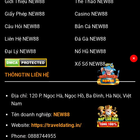
️Giới Thiệu NEW88
Thể Thao NEW88
️Giấy Phép NEW88
Casino NEW88
️Câu Hỏi NEW88
Bắn Cá NEW88
️Liên Hệ NEW88
Đá Gà NEW88
️Đại Lý NEW88
Nổ Hũ NEW88
×
Xổ Số NEW88
THÔNGTIN LIÊN HỆ
Địa chỉ: 120 P. Ngọc Hà, Ngọc Hồ, Ba Đình, Hà Nội, Việt
Nam
Tên doanh nghiệp:
NEW88
Website:
https://traveldating.in/
Phone: 0888744955