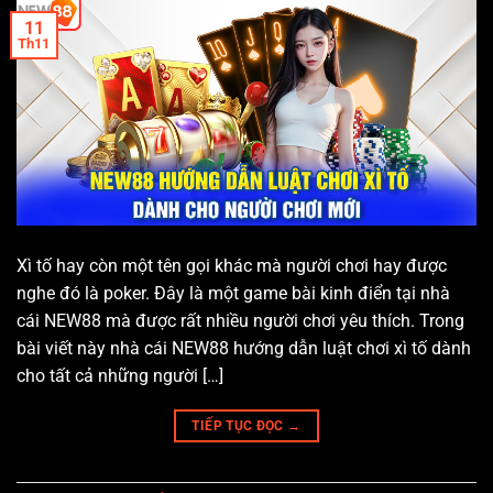
11
Th11
Xì tố hay còn một tên gọi khác mà người chơi hay được
nghe đó là poker. Đây là một game bài kinh điển tại nhà
cái NEW88 mà được rất nhiều người chơi yêu thích. Trong
bài viết này nhà cái NEW88 hướng dẫn luật chơi xì tố dành
cho tất cả những người […]
TIẾP TỤC ĐỌC
→