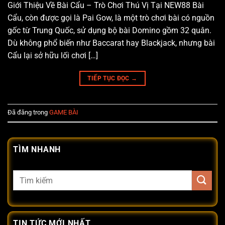
Giới Thiệu Về Bài Cẩu – Trò Chơi Thú Vị Tại NEW88 Bài
Cẩu, còn được gọi là Pai Gow, là một trò chơi bài có nguồn
gốc từ Trung Quốc, sử dụng bộ bài Domino gồm 32 quân.
Dù không phổ biến như Baccarat hay Blackjack, nhưng bài
Cẩu lại sở hữu lối chơi […]
TIẾP TỤC ĐỌC
→
Đã đăng trong
GAME BÀI
TÌM NHANH
TIN TỨC MỚI NHẤT