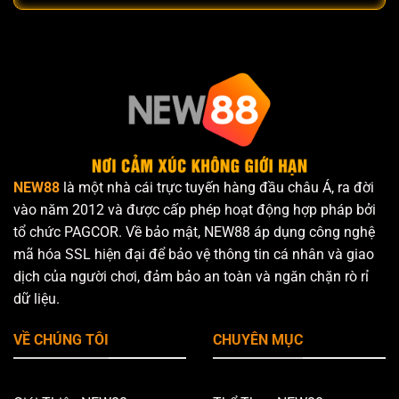
NEW88
CHINH
Dẫn
–
PHỤC
Tải
Hoàn
VÒNG
App
Trả
QUAY
New88
Đặc
TỶ
–
Biệt
PHÚ
Cược
Tặng
Thủ
Thêm
Cài
20%
Đặt
Dễ,
Sử
Dụng
NEW88
là một nhà cái trực tuyến hàng đầu châu Á, ra đời
Nhanh
vào năm 2012 và được cấp phép hoạt động hợp pháp bởi
tổ chức PAGCOR. Về bảo mật, NEW88 áp dụng công nghệ
mã hóa SSL hiện đại để bảo vệ thông tin cá nhân và giao
dịch của người chơi, đảm bảo an toàn và ngăn chặn rò rỉ
dữ liệu.
VỀ CHÚNG TÔI
CHUYÊN MỤC