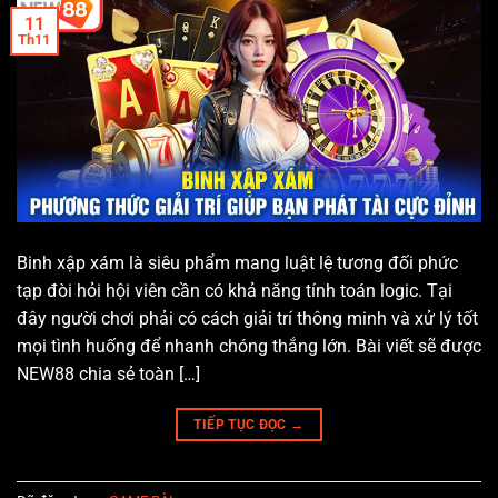
11
Th11
Binh xập xám là siêu phẩm mang luật lệ tương đối phức
tạp đòi hỏi hội viên cần có khả năng tính toán logic. Tại
đây người chơi phải có cách giải trí thông minh và xử lý tốt
mọi tình huống để nhanh chóng thắng lớn. Bài viết sẽ được
NEW88 chia sẻ toàn […]
TIẾP TỤC ĐỌC
→