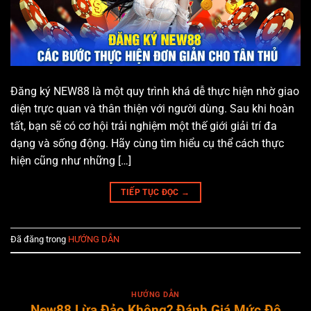
Đăng ký NEW88 là một quy trình khá dễ thực hiện nhờ giao
diện trực quan và thân thiện với người dùng. Sau khi hoàn
tất, bạn sẽ có cơ hội trải nghiệm một thế giới giải trí đa
dạng và sống động. Hãy cùng tìm hiểu cụ thể cách thực
hiện cũng như những […]
TIẾP TỤC ĐỌC
→
Đã đăng trong
HƯỚNG DẪN
HƯỚNG DẪN
New88 Lừa Đảo Không? Đánh Giá Mức Độ