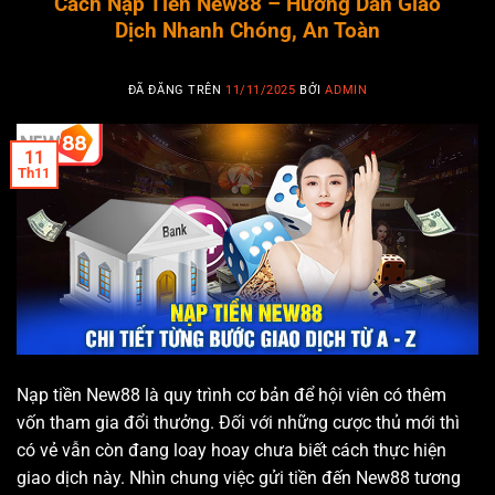
Cách Nạp Tiền New88 – Hướng Dẫn Giao
Dịch Nhanh Chóng, An Toàn
ĐÃ ĐĂNG TRÊN
11/11/2025
BỞI
ADMIN
11
Th11
Nạp tiền New88 là quy trình cơ bản để hội viên có thêm
vốn tham gia đổi thưởng. Đối với những cược thủ mới thì
có vẻ vẫn còn đang loay hoay chưa biết cách thực hiện
giao dịch này. Nhìn chung việc gửi tiền đến New88 tương