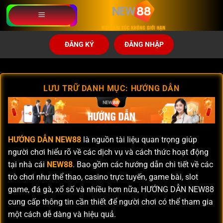
Chuyển
đến
nội
dung
ĐĂNG KÝ
ĐĂNG NHẬP
LƯU TRỮ DANH MỤC:
HƯỚNG DẪN
HƯỚNG DẪN NEW88
là nguồn tài liệu quan trọng giúp
người chơi hiểu rõ về các dịch vụ và cách thức hoạt động
tại nhà cái
NEW88
. Bao gồm các hướng dẫn chi tiết về các
trò chơi như thể thao, casino trực tuyến, game bài, slot
game, đá gà, xổ số và nhiều hơn nữa, HƯỚNG DẪN NEW88
cung cấp thông tin cần thiết để người chơi có thể tham gia
một cách dễ dàng và hiệu quả.