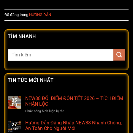
Đã đăng trong
HƯỚNG DẪN
TÌM NHANH
TIN TỨC MỚI NHẤT
NEW88 ĐỔI ĐIỂM ĐÓN TẾT 2026 – TÍCH ĐIỂM
05
NHẬN LỘC
Th1
Chức năng bình luận bị tắt
ở
NEW88
ĐỔI
Hướng Dẫn Đăng Nhập NEW88 Nhanh Chóng,
27
ĐIỂM
An Toàn Cho Người Mới
Th12
ĐÓN