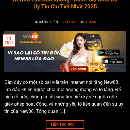
Uy Tín Chi Tiết Nhất 2025
ĐÃ ĐĂNG TRÊN
11/11/2025
BỞI
ADMIN
11
Th11
Gần đây có một số bài viết trên internet nói rằng New88
lừa đảo khiến người chơi mới hoang mang và lo lắng. Để
hiểu rõ hơn, chúng ta sẽ cùng tìm hiểu kỹ về nguồn gốc,
giấy phép hoạt động, và những yếu tố liên quan đến sự uy
tín của New88. Tổng quan […]
TIẾP TỤC ĐỌC
→