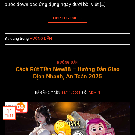
bước download ứng dụng ngay dưới bài viết […]
TIẾP TỤC ĐỌC
→
Đã đăng trong
HƯỚNG DẪN
HƯỚNG DẪN
Cách Rút Tiền New88 – Hướng Dẫn Giao
Dịch Nhanh, An Toàn 2025
ĐÃ ĐĂNG TRÊN
11/11/2025
BỞI
ADMIN
11
Th11