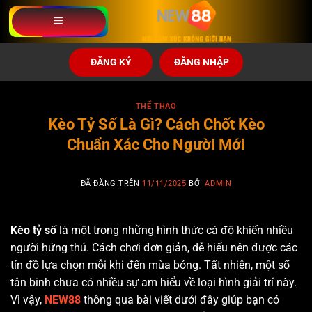
Chuyển
đến
nội
dung
ĐĂNG KÝ
ĐĂNG NHẬP
THỂ THAO
Kèo Tỷ Số Là Gì? Cách Chốt Kèo
Chuẩn Xác Cho Người Mới
ĐÃ ĐĂNG TRÊN
11/11/2025
BỞI
ADMIN
Kèo tỷ số
là một trong những hình thức cá độ khiến nhiều
người hứng thú. Cách chơi đơn giản, dễ hiểu nên được các
tín đồ lựa chọn mỗi khi đến mùa bóng. Tất nhiên, một số
tân binh chưa có nhiều sự am hiểu về loại hình giải trí này.
Vì vậy,
NEW88
thông qua bài viết dưới đây giúp bạn có