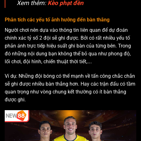
Xem thêm:
Kèo phạt đền
Phân tích các yếu tố ảnh hưởng đến bàn thắng
Người chơi nên dựa vào thông tin liên quan để dự đoán
chính xác tỷ số 2 đội sẽ ghi được. Bởi có rất nhiều yếu tố
phản ánh trực tiếp hiệu suất ghi bàn của từng bên. Trong
đó những nội dung bạn không thể bỏ qua như phong độ,
lối chơi, đội hình, chiến thuật thời tiết,….
Ví dụ: Những đội bóng có thế mạnh về tấn công chắc chắn
sẽ ghi được nhiều bàn thắng hơn. Hay các trận đấu có tầm
quan trọng như vòng chung kết thường có ít bàn thắng
được ghi.