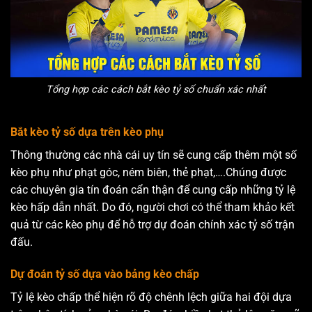
Tổng hợp các cách bắt kèo tỷ số chuẩn xác nhất
Bắt kèo tỷ số dựa trên kèo phụ
Thông thường các nhà cái uy tín sẽ cung cấp thêm một số
kèo phụ như phạt góc, ném biên, thẻ phạt,….Chúng được
các chuyên gia tín đoán cẩn thận để cung cấp những tỷ lệ
kèo hấp dẫn nhất. Do đó, người chơi có thể tham khảo kết
quả từ các kèo phụ để hỗ trợ dự đoán chính xác tỷ số trận
đấu.
Dự đoán tỷ số dựa vào bảng kèo chấp
Tỷ lệ kèo chấp thể hiện rõ độ chênh lệch giữa hai đội dựa