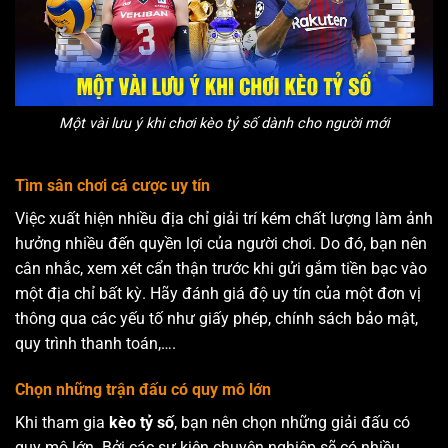
Một vài lưu ý khi chơi kèo tỷ số dành cho người mới
Tìm sân chơi cá cược uy tín
Việc xuất hiện nhiều địa chỉ giải trí kém chất lượng làm ảnh
hưởng nhiều đến quyền lợi của người chơi. Do đó, bạn nên
cân nhắc, xem xét cẩn thận trước khi gửi gắm tiền bạc vào
một địa chỉ bất kỳ. Hãy đánh giá độ uy tín của một đơn vị
thông qua các yếu tố như giấy phép, chính sách bảo mật,
quy trình thanh toán,….
Chọn những trận đấu có quy mô lớn
Khi tham gia
kèo tỷ số
, bạn nên chọn những giải đấu có
quy mô lớn. Bởi các sự kiện chuyên nghiệp sẽ có nhiều