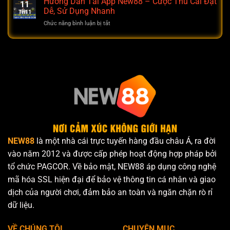
Hướng Dẫn Tải App New88 – Cược Thủ Cài Đặt
TRÌNH
Mới
11
Hội
TÍCH
Dễ, Sử Dụng Nhanh
Th11
Sinh
ĐIỂM
Chức năng bình luận bị tắt
ở
Nhật
VÀNG,
Hướng
NEW88
CHINH
Dẫn
–
PHỤC
Tải
Hoàn
VÒNG
App
Trả
QUAY
New88
Đặc
TỶ
–
Biệt
PHÚ
Cược
Tặng
Thủ
Thêm
Cài
20%
Đặt
Dễ,
Sử
Dụng
NEW88
là một nhà cái trực tuyến hàng đầu châu Á, ra đời
Nhanh
vào năm 2012 và được cấp phép hoạt động hợp pháp bởi
tổ chức PAGCOR. Về bảo mật, NEW88 áp dụng công nghệ
mã hóa SSL hiện đại để bảo vệ thông tin cá nhân và giao
dịch của người chơi, đảm bảo an toàn và ngăn chặn rò rỉ
dữ liệu.
VỀ CHÚNG TÔI
CHUYÊN MỤC