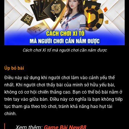
Cách chơi Xì tố mà người chơi cần nắm được
Úp bỏ bài
Điều này sử dụng khi người chơi lâm vào cảnh yếu thế
nhất. Khi người chơi thấy bài của mình sở hữu yếu bài,
không có cơ hội chiến thắng cao. Bạn có thể bỏ bài nằm ở
trên tay vào giữa bàn. Điều này có nghĩa là bạn không tiếp
tục tham gia theo trò chơi, tránh khả năng hao hụt tài
chính.
Xem thêm:
Game Bài New88