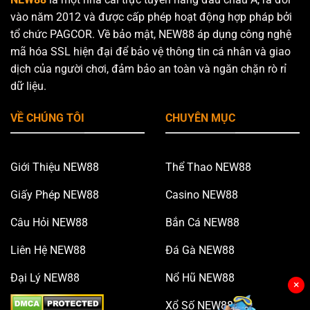
Nhanh
vào năm 2012 và được cấp phép hoạt động hợp pháp bởi
tổ chức PAGCOR. Về bảo mật, NEW88 áp dụng công nghệ
mã hóa SSL hiện đại để bảo vệ thông tin cá nhân và giao
dịch của người chơi, đảm bảo an toàn và ngăn chặn rò rỉ
dữ liệu.
VỀ CHÚNG TÔI
CHUYÊN MỤC
️Giới Thiệu NEW88
Thể Thao NEW88
️Giấy Phép NEW88
Casino NEW88
️Câu Hỏi NEW88
Bắn Cá NEW88
️Liên Hệ NEW88
Đá Gà NEW88
️Đại Lý NEW88
Nổ Hũ NEW88
×
Xổ Số NEW88