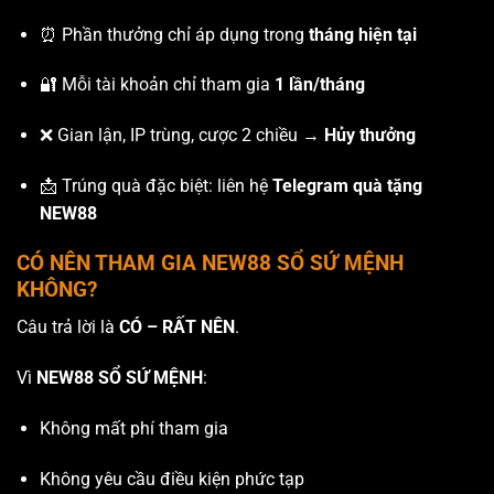
⏰ Phần thưởng chỉ áp dụng trong
tháng hiện tại
🔐 Mỗi tài khoản chỉ tham gia
1 lần/tháng
❌ Gian lận, IP trùng, cược 2 chiều →
Hủy thưởng
📩 Trúng quà đặc biệt: liên hệ
Telegram quà tặng
NEW88
CÓ NÊN THAM GIA NEW88 SỔ SỨ MỆNH
KHÔNG?
Câu trả lời là
CÓ – RẤT NÊN
.
Vì
NEW88 SỔ SỨ MỆNH
:
Không mất phí tham gia
Không yêu cầu điều kiện phức tạp