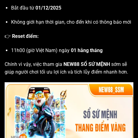
Bắt đầu từ
01/12/2025
Không giới hạn thời gian, cho đến khi có thông báo mới
👉
Reset điểm:
11h00 (giờ Việt Nam) ngày
01 hằng tháng
Chính vì vậy, việc tham gia
NEW88 SỔ SỨ MỆNH
sớm sẽ
giúp người chơi tối ưu lợi ích và tích lũy điểm nhanh hơn.