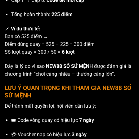
Cấp 1 → Cấp 8:
Code 8K mỗi cấp
Tổng hoàn thành:
225 điểm
📌
Ví dụ thực tế:
Bạn có 525 điểm →
Điểm dùng quay = 525 – 225 = 300 điểm
Số lượt quay = 300 / 50 =
6 lượt
Đây là lý do vì sao
NEW88 SỔ SỨ MỆNH
được đánh giá là
chương trình “chơi càng nhiều – thưởng càng lớn”.
LƯU Ý QUAN TRỌNG KHI THAM GIA NEW88 SỔ
SỨ MỆNH
Để tránh mất quyền lợi, hội viên cần lưu ý:
🎟 Code vòng quay có hiệu lực
7 ngày
💳 Voucher nạp có hiệu lực
3 ngày