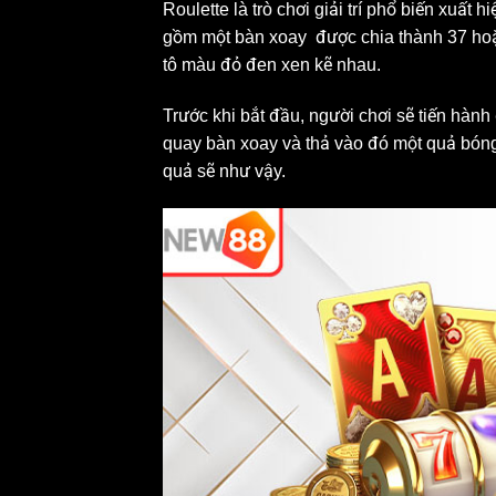
Roulette là trò chơi giải trí phổ biến xuất
gồm một bàn xoay được chia thành 37 hoặ
tô màu đỏ đen xen kẽ nhau.
Trước khi bắt đầu, người chơi sẽ tiến hành
quay bàn xoay và thả vào đó một quả bóng c
quả sẽ như vậy.