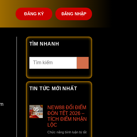
ĐĂNG KÝ
ĐĂNG NHẬP
TÌM NHANH
TIN TỨC MỚI NHẤT
ìm
NEW88 ĐỔI ĐIỂM
05
ĐÓN TẾT 2026 –
Th1
TÍCH ĐIỂM NHẬN
LỘC
Chức năng bình luận bị tắt
ở