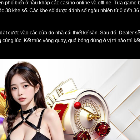
 hiện phổ biến ở hầu khắp các casino online và offline. Tựa game 
c 38 khe số. Các khe số được đánh số ngẫu nhiên từ 0 đến 36
 đặt cược vào các cửa do nhà cái thiết kế sẵn. Sau đó, Dealer sẽ
ùng lúc. Kết thúc vòng quay, quả bóng dừng ở vị trí nào thì kết